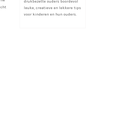
ine
drukbezette ouders boordevol
icht
leuke, creatieve en lekkere tips
voor kinderen en hun ouders.
mamavandrie.nl
uwe