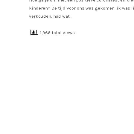
Hoe ga je om met een positieve coronatest en kle
kinderen? De tijd voor ons was gekomen: ik was l
verkouden, had wat…
1,966 total views
READ MORE
WEEKOVERZICHT
/
JUNE 8, 2020
Weekoverzicht 6: zomer, koekjes en nie
foto’s