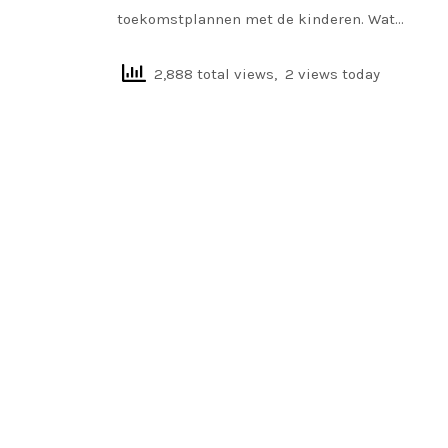
toekomstplannen met de kinderen. Wat…
2,888 total views, 2 views today
READ MORE
PERSOONLIJK
/
JULY 10, 2020
Op vakantie in coronatijd: wel of niet?