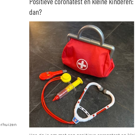
Positieve coronatest en kleine kinderen:
dan?
erhuizen