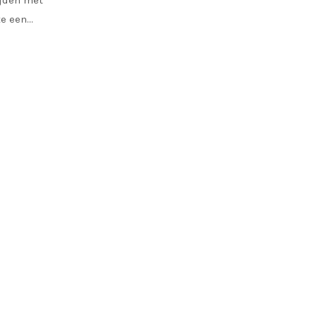
ijden met
te een…