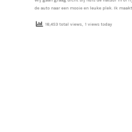
Wij gaan graag dicht bij huis de natuur in of r
de auto naar een mooie en leuke plek. Ik maak
18,453 total views, 1 views today
READ MORE