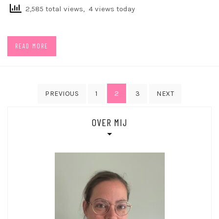
2,585 total views, 4 views today
READ MORE
Posts
2
PREVIOUS
1
3
NEXT
navigation
OVER MIJ